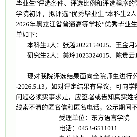
毕业生”评选条件、评选比例和评选程序的
学院
初评
，拟评选
“优秀毕业生”本科生
2
人
202
6年
黑龙江省普通高等学校
“优秀毕业
单如下：
本科生
2
人：张越
2022154025、王金月2
研究生
2
人：美玲
1023324015
、陈贵云
现对我院评选结果面向全院师生进行
-202
6
.
5
.
13
，如对评定结果有异议，可向学
问题必须实事求是，应签署或告知真实姓
线索不清的匿名信和匿名电话，公示期间
受理单位：东方语言学院
电话：
0453-651
1011