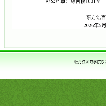
办公地点：综合楼
1001
室
东方语言
202
6
年
5
牡丹江师范学院东