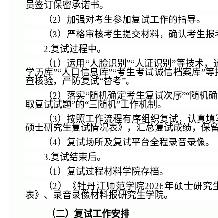
员签订保密承诺书
。
（
2
）
加强对考生参加复试工作的指导。
（
3）严格审核考生提交材料，确认考生报
2.复试过程中。
（
1）
运用
“人脸识别
”“
人证识别
”等技术，
学历库
”“
人口信息库
”“
考生考试诚信档案库
”
查核验，严防复试“替考”。
（
2）落实
“随机确定考生复试次序”“随机
取复试试题”的“三随机”工作机制。
（
3
）
按照工作流程有序组织复试，认真填
硕士研究生复试情况表》
，
汇总复试成绩，保
（
4）复试场所及复试平台全程录音录像。
3.复试结束后。
（
1）复试过程材料学院存档。
（
2）
《牡丹江师范学院
202
6
年硕士研究
表
》、
录音录像材料报研究生学院。
（二）复试
工作
安排