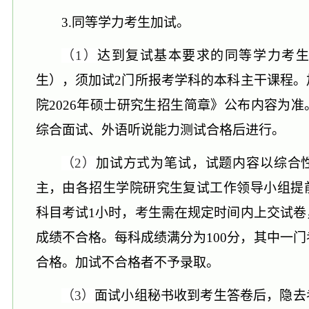
3
.同等学力考生加试。
（
1）
达到复试基本要求的同等学力考
生），须加试
2门所报考学科的本科主干课程
院202
6
年硕士研究生招生简章》公布内容为准
综合面试、外语听说能力测试合格后进行。
（
2）
加试方式为笔试，试题内容以综合
主，由各招生学院研究生复试工作领导小组提
科目
考试
1
小时
，
考生需在规定时间内上交试卷
成绩不合格。每科成绩满分为
100分，其中一
合格。加试不合格者不予录取。
（
3）
面试小组秘书收到考生答卷后，隐去