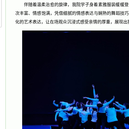
伴随着温柔治愈的旋律，我院学子身着素雅服装缓缓登
次丰富、情感饱满，凭借细腻的情感表达与娴熟的舞蹈技巧
化的艺术表达，让在场观众沉浸式感受亲情的厚重，展现出