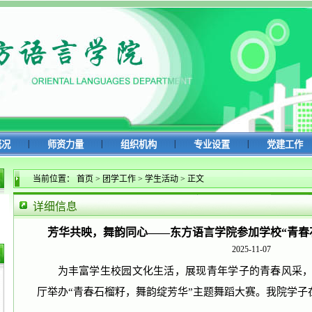
|
|
|
|
概况
师资力量
组织机构
专业设置
党建工作
当前位置：
首页
>
团学工作
>
学生活动
>
正文
详细信息
芳华共映，舞韵同心——东方语言学院参加学校“青春
2025-11-07
为丰富学生校园文化生活，展现青年学子的青春风采，我
厅举办“青春石榴籽，舞韵绽芳华”主题舞蹈大赛。我院学子